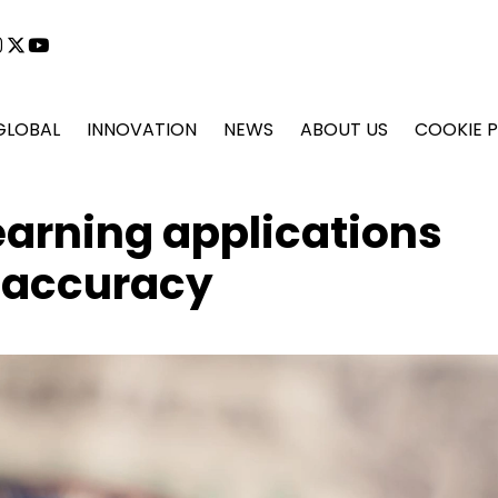
cebook
instagram
x
youtube
GLOBAL
INNOVATION
NEWS
ABOUT US
COOKIE P
arning applications
 accuracy