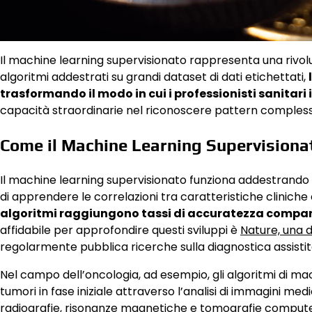
Il machine learning supervisionato rappresenta una rivo
algoritmi addestrati su grandi dataset di dati etichettati,
trasformando il modo in cui i professionisti sanitari
capacità straordinarie nel riconoscere pattern compless
Come il Machine Learning Supervisionat
Il machine learning supervisionato funziona addestrando
di apprendere le correlazioni tra caratteristiche cliniche 
algoritmi raggiungono tassi di accuratezza comparabi
affidabile per approfondire questi sviluppi è
Nature, una de
regolarmente pubblica ricerche sulla diagnostica assistit
Nel campo dell’oncologia, ad esempio, gli algoritmi di ma
tumori in fase iniziale attraverso l’analisi di immagini me
radiografie, risonanze magnetiche e tomografie computeri