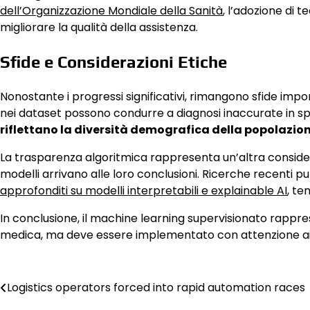
dell’Organizzazione Mondiale della Sanità
, l’adozione di t
migliorare la qualità della assistenza.
Sfide e Considerazioni Etiche
Nonostante i progressi significativi, rimangono sfide impor
nei dataset possono condurre a diagnosi inaccurate in sp
riflettano la diversità demografica della popolazi
La trasparenza algoritmica rappresenta un’altra consi
modelli arrivano alle loro conclusioni. Ricerche recenti
approfonditi su modelli interpretabili e explainable AI
, te
In conclusione, il machine learning supervisionato rappr
medica, ma deve essere implementato con attenzione ai princ
Post
Logistics operators forced into rapid automation races
navigation