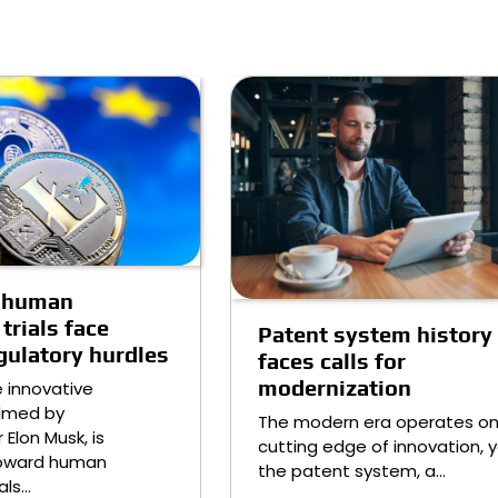
k human
trials face
Patent system history
gulatory hurdles
faces calls for
modernization
e innovative
lmed by
The modern era operates on
Elon Musk, is
cutting edge of innovation, 
toward human
the patent system, a…
als…