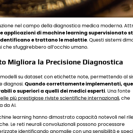
luzione nel campo della diagnostica medica moderna. Att
le applicazioni di machine learning supervisionato 
 identificano e trattano le malattie
. Questi sistemi di
i che sfuggirebbero all’occhio umano.
o Migliora la Precisione Diagnostica
 modelli su dataset con etichette note, permettendo al s
e diagnosi.
Quando correttamente implementati, que
li o superiori a quelli dei medici esperti
. Una fonte
lle più prestigiose riviste scientifiche internazionali
, che
a da AI.
chine learning hanno dimostrato capacità notevoli nel ril
diche. Le reti neurali convoluzionali possono processare
zzate identificando anomalie con una sensibilità e speci