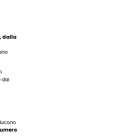
, dalla
cano
 I
 dai
nducono
 numero