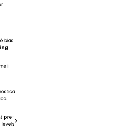
er
hé bias
ning
me i
nostica
ica.
nt pre-
levels