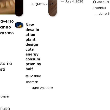
July 4, 2026
Joshua
August 1, 2026
Thomas
June 3
raverso
New
stanno
desalin
mostrano
ation
plant
design
cuts
energy
consum
istema
ption by
half
sti
Joshua
Thomas
June 24, 2026
evare
ficità