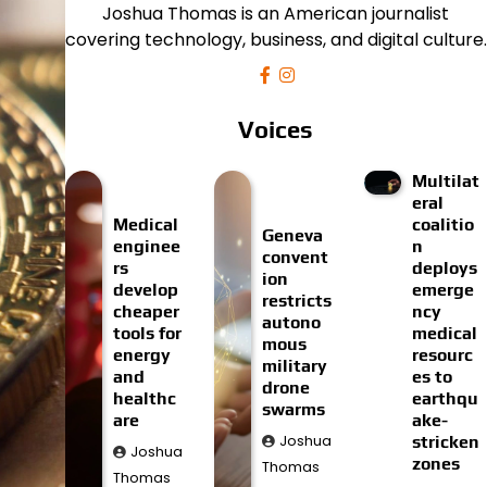
Joshua Thomas is an American journalist
covering technology, business, and digital culture.
Voices
Multilat
eral
Medical
coalitio
Geneva
enginee
n
convent
rs
deploys
ion
develop
emerge
restricts
cheaper
ncy
autono
tools for
medical
mous
energy
resourc
military
and
es to
drone
healthc
earthqu
swarms
are
ake-
Joshua
stricken
Joshua
zones
Thomas
Thomas