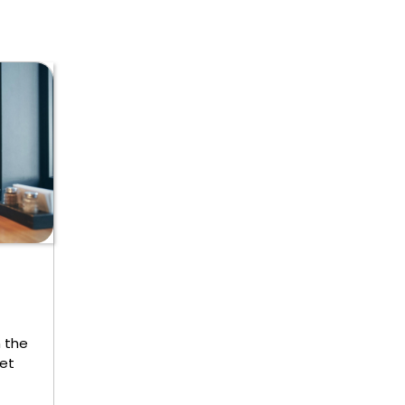
 the
yet