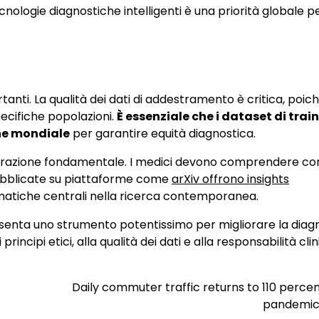
ecnologie diagnostiche intelligenti è una priorità globale p
tanti. La qualità dei dati di addestramento è critica, poic
ecifiche popolazioni.
È essenziale che i dataset di trai
one mondiale
per garantire equità diagnostica.
derazione fondamentale. I medici devono comprendere co
 pubblicate su piattaforme come
arXiv offrono insights
matiche centrali nella ricerca contemporanea.
esenta uno strumento potentissimo per migliorare la diag
ipi etici, alla qualità dei dati e alla responsabilità clin
Daily commuter traffic returns to 110 perce
pandemic 